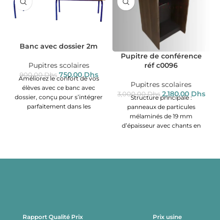
Banc avec dossier 2m
Pupitre de conférence
Pupitres scolaires
réf c0096
750.00
Dhs
900.00
Dhs
Améliorez le confort de vos
Pupitres scolaires
élèves avec ce banc avec
2,180.00
Dhs
3,000.00
Dhs
dossier, conçu pour s’intégrer
Structure principale :
parfaitement dans les
panneaux de particules
environnements éducatifs
mélaminés de 19 mm
équipés
d’épaisseur avec chants en
mélamine de 0,4 mm.
Éléments visibles
Rapport Qualité Prix
Prix usine